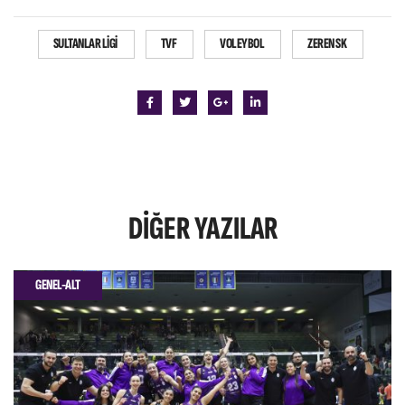
SULTANLAR LIGI
TVF
VOLEYBOL
ZEREN SK
DIĞER
YAZILAR
GENEL-ALT