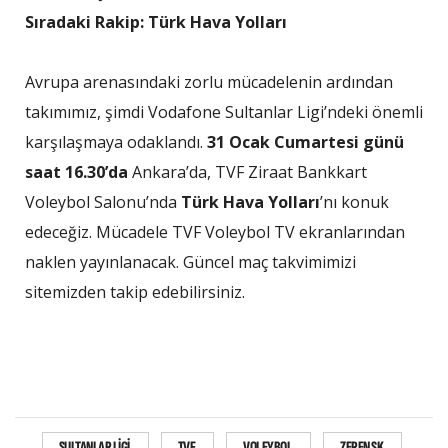
Sıradaki Rakip: Türk Hava Yolları
Avrupa arenasındaki zorlu mücadelenin ardından
takımımız, şimdi Vodafone Sultanlar Ligi’ndeki önemli
karşılaşmaya odaklandı.
31 Ocak Cumartesi günü
saat 16.30’da
Ankara’da, TVF Ziraat Bankkart
Voleybol Salonu’nda
Türk Hava Yolları
’nı konuk
edeceğiz. Mücadele TVF Voleybol TV ekranlarından
naklen yayınlanacak. Güncel maç takvimimizi
sitemizden takip edebilirsiniz.
SULTANLAR LIGI
TVF
VOLEYBOL
ZEREN SK