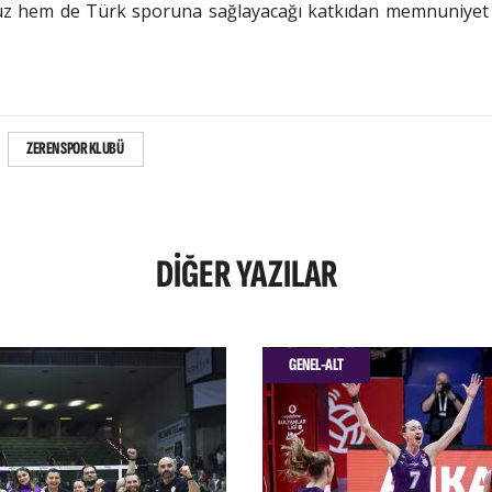
müz hem de Türk sporuna sağlayacağı katkıdan memnuniyet
ZEREN SPOR KLUBÜ
DIĞER
YAZILAR
GENEL-ALT