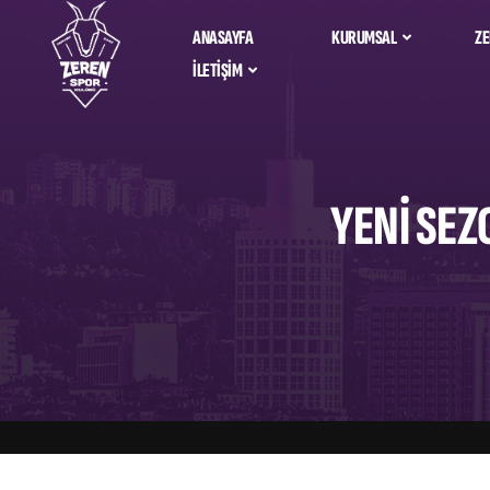
ANASAYFA
KURUMSAL
ZE
İLETIŞIM
Zeren Spor Ta
Hakkımızda
Bize Ulaşın
Alfemo Zeren 
İdari Kadro
Salona Nasıl Giderim?
YENİ SEZ
Sosyal Sorumluluk
Sponsorlarımız &
Partnerlerimiz
Kurumsal Kimlik