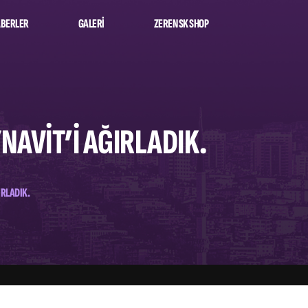
BERLER
GALERI
ZEREN SK SHOP
NAVIT’I AĞIRLADIK.
IRLADIK.