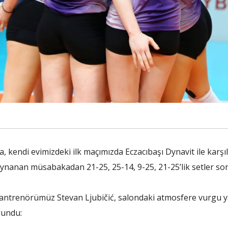
a, kendi evimizdeki ilk maçımızda Eczacıbaşı Dynavit ile karş
oynanan müsabakadan 21-25, 25-14, 9-25, 21-25’lik setler so
antrenörümüz Stevan Ljubičić, salondaki atmosfere vurgu ya
lundu: