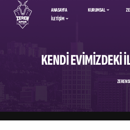
ANASAYFA
KURUMSAL
ZE
İLETIŞIM
Zeren Spor Ta
Hakkımızda
Bize Ulaşın
Alfemo Zeren 
İdari Kadro
Salona Nasıl Giderim?
KENDI EVIMIZDEKI 
Sosyal Sorumluluk
Sponsorlarımız &
Partnerlerimiz
ZEREN S
Kurumsal Kimlik