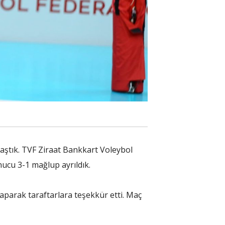
ılaştık. TVF Ziraat Bankkart Voleybol
nucu 3-1 mağlup ayrıldık.
parak taraftarlara teşekkür etti. Maç