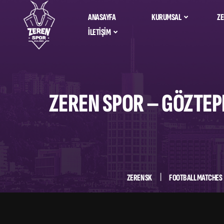
ANASAYFA
KURUMSAL
ZE
İLETIŞIM
Zeren Spor Ta
Hakkımızda
Bize Ulaşın
Alfemo Zeren 
İdari Kadro
Salona Nasıl Giderim?
ZEREN SPOR – GÖZTEPE
Sosyal Sorumluluk
Sponsorlarımız &
Partnerlerimiz
Kurumsal Kimlik
ZEREN SK
FOOTBALL MATCHES