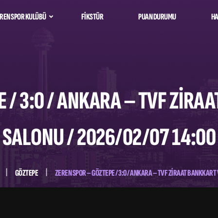
REN SPOR KULÜBÜ
FIKSTÜR
PUAN DURUMU
HA
kımı
Oyuncu Kadrosu
Spor Takımı
Teknik Kadro
Oyuncu Kadrosu
Teknik Kadro
 / 3:0 / ANKARA – TVF ZIR
SALONU / 2026/02/07 14:00
GÖZTEPE
ZEREN SPOR – GÖZTEPE / 3:0 / ANKARA – TVF ZIRAAT BANKKART 