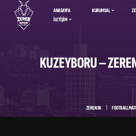
ANASAYFA
KURUMSAL
ZE
İLETIŞIM
Zeren Spor Ta
Hakkımızda
Bize Ulaşın
Alfemo Zeren 
İdari Kadro
Salona Nasıl Giderim?
KUZEYBORU – ZEREN 
Sosyal Sorumluluk
Sponsorlarımız &
Partnerlerimiz
Kurumsal Kimlik
ZEREN SK
FOOTBALL MAT