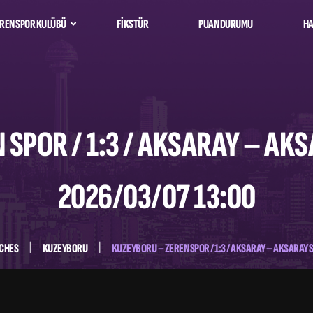
REN SPOR KULÜBÜ
FIKSTÜR
PUAN DURUMU
HA
kımı
Oyuncu Kadrosu
Spor Takımı
Teknik Kadro
Oyuncu Kadrosu
Teknik Kadro
SPOR / 1:3 / AKSARAY – AK
2026/03/07 13:00
CHES
KUZEYBORU
KUZEYBORU – ZEREN SPOR / 1:3 / AKSARAY – AKSARAY S