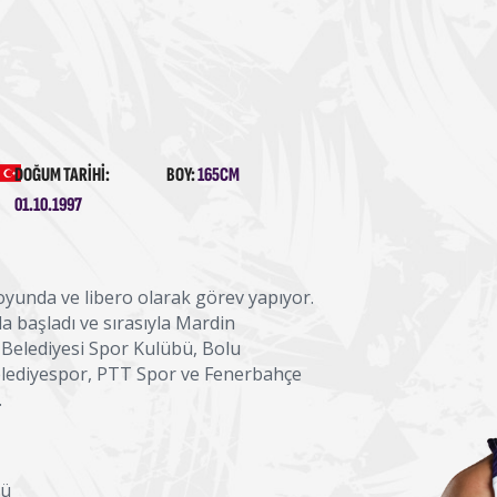
DOĞUM TARIHI:
BOY:
165CM
01.10.1997
yunda ve libero olarak görev yapıyor.
a başladı ve sırasıyla Mardin
Belediyesi Spor Kulübü, Bolu
elediyespor, PTT Spor ve Fenerbahçe
.
ğü