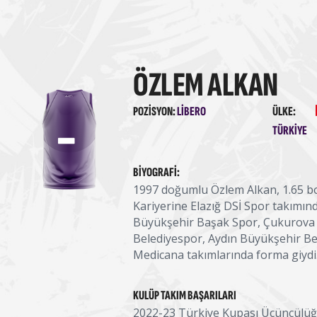
ÖZLEM ALKAN
-
POZISYON:
LIBERO
ÜLKE:
TÜRKIYE
BIYOGRAFI:
1997 doğumlu Özlem Alkan, 1.65 bo
Kariyerine Elazığ DSİ Spor takımınd
Büyükşehir Başak Spor, Çukurova 
Belediyespor, Aydın Büyükşehir B
Medicana takımlarında forma giydi
KULÜP TAKIM BAŞARILARI
2022-23 Türkiye Kupası Üçüncülü