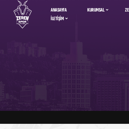
ANASAYFA
KURUMSAL
ZE
İLETIŞIM
Zeren Spor Ta
Hakkımızda
Bize Ulaşın
Alfemo Zeren 
İdari Kadro
Salona Nasıl Giderim?
Sosyal Sorumluluk
Sponsorlarımız &
Partnerlerimiz
Kurumsal Kimlik