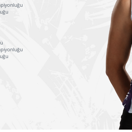
mpiyonluğu
luğu
ğü
mpiyonluğu
luğu