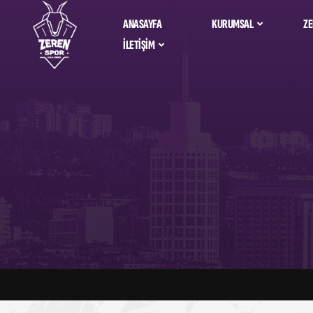
ANASAYFA
KURUMSAL
ZE
İLETIŞIM
Zeren Spor Ta
Hakkımızda
Bize Ulaşın
Alfemo Zeren 
İdari Kadro
Salona Nasıl Giderim?
Sosyal Sorumluluk
Sponsorlarımız &
Partnerlerimiz
Kurumsal Kimlik