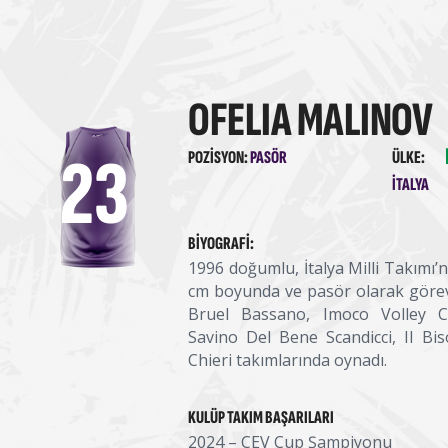
OFELIA MALINOV
23
POZISYON:
PASÖR
ÜLKE:
ITALYA
BIYOGRAFI:
1996 doğumlu, İtalya Milli Takımı’
cm boyunda ve pasör olarak görev 
Bruel Bassano, Imoco Volley C
Savino Del Bene Scandicci, II B
Chieri takımlarında oynadı.
KULÜP TAKIM BAŞARILARI
2024 – CEV Cup Şampiyonu