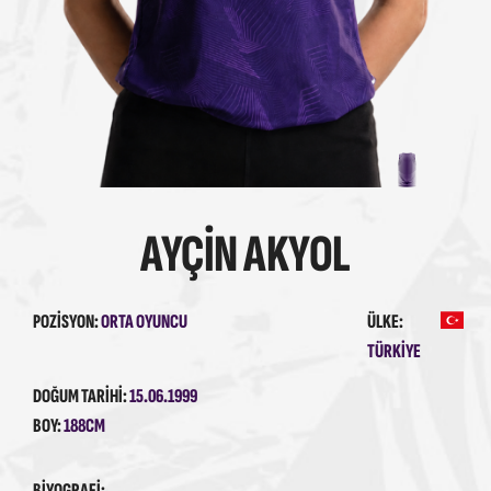
AYÇIN AKYOL
POZISYON:
ORTA OYUNCU
ÜLKE:
TÜRKIYE
DOĞUM TARIHI:
15.06.1999
BOY:
188CM
BIYOGRAFI: