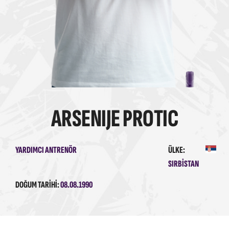
ARSENIJE PROTIC
YARDIMCI ANTRENÖR
ÜLKE:
SIRBISTAN
DOĞUM TARIHI:
08.08.1990