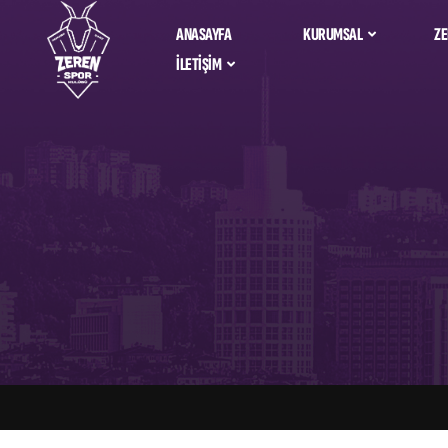
ANASAYFA
KURUMSAL
ZE
İLETIŞIM
Zeren Spor Ta
Hakkımızda
Bize Ulaşın
Alfemo Zeren 
İdari Kadro
Salona Nasıl Giderim?
Sosyal Sorumluluk
Sponsorlarımız &
Partnerlerimiz
Kurumsal Kimlik